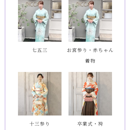
七五三
お宮参り・赤ちゃん
着物
十三参り
卒業式・袴