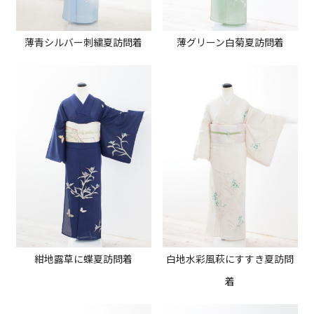
薄青シルバー刺繍夏訪問着
薄グリーン白菊夏訪問着
紺地露草に蝶夏訪問着
白地水彩風萩にすすき夏訪問
着