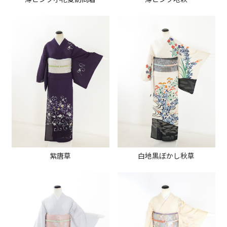
紫唐草
白地黒ぼかし秋草