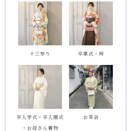
十三参り
卒業式・袴
卒入学式・卒入園式
お茶会
・お母さん着物