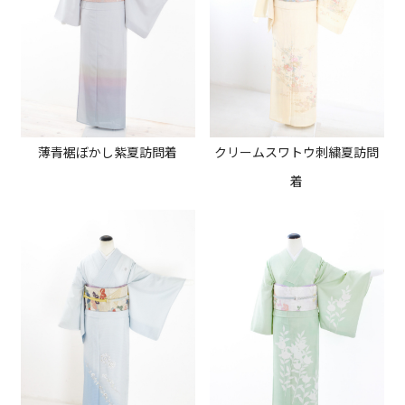
薄青裾ぼかし紫夏訪問着
クリームスワトウ刺繍夏訪問
着