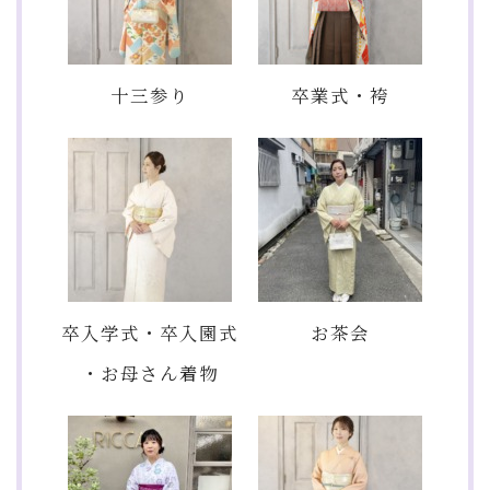
十三参り
卒業式・袴
卒入学式・卒入園式
お茶会
・お母さん着物