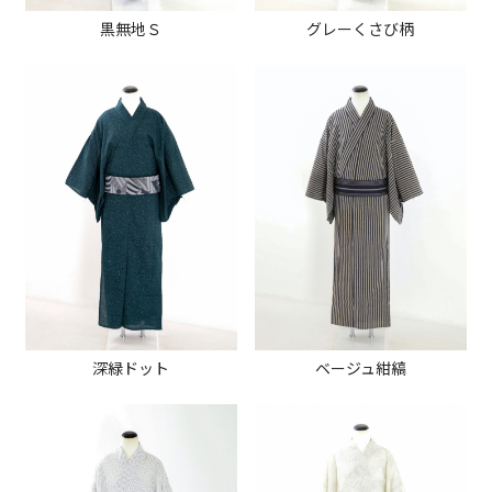
黒無地Ｓ
グレーくさび柄
深緑ドット
ベージュ紺縞