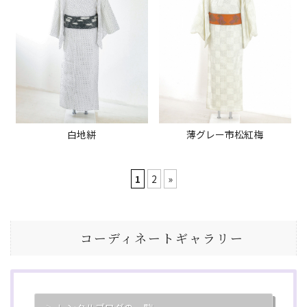
白地絣
薄グレー市松紅梅
1
2
»
コーディネートギャラリー