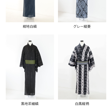
紺地白縞
グレー縦菱
黒地茶細縞
白黒縦柄