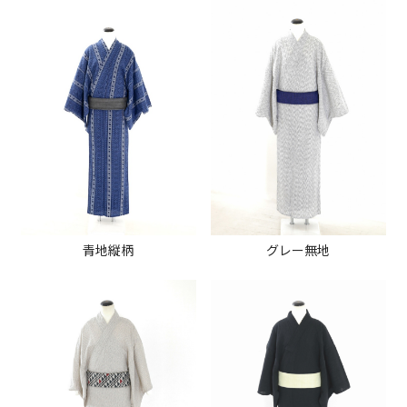
青地縦柄
グレー無地