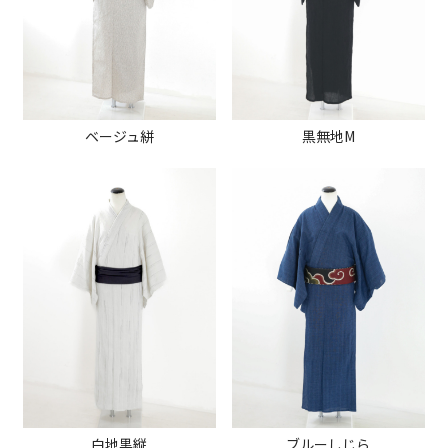
ベージュ絣
黒無地M
白地黒縦
ブルーしじら