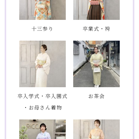
十三参り
卒業式・袴
卒入学式・卒入園式
お茶会
・お母さん着物