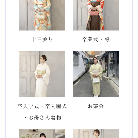
十三参り
卒業式・袴
卒入学式・卒入園式
お茶会
・お母さん着物