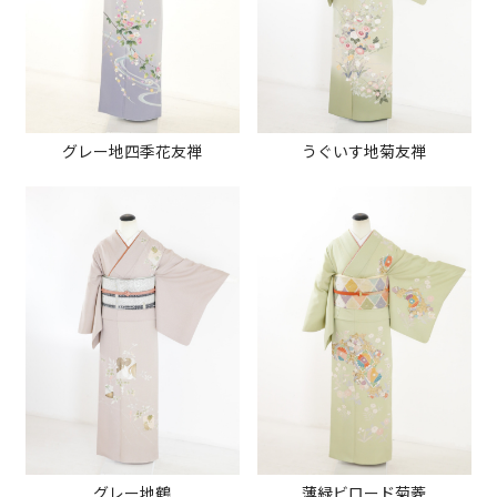
グレー地四季花友禅
うぐいす地菊友禅
グレー地鶴
薄緑ビロード菊菱