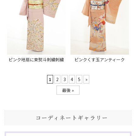
ピンク地扇に束熨斗刺繍刺繍
ピンクくす玉アンティーク
1
2
3
4
5
»
最後 »
コーディネートギャラリー