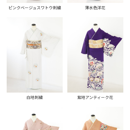
ピンクベージュスワトウ刺繍
薄水色洋花
白地刺繍
紫地アンティーク花