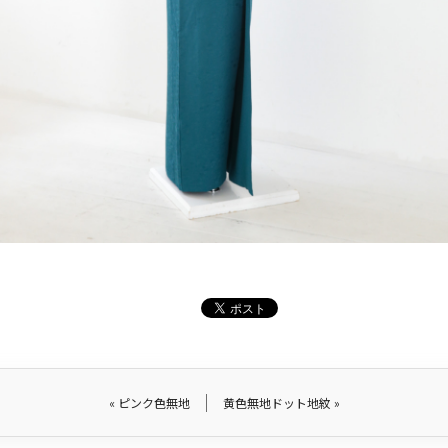
«
ピンク色無地
黄色無地ドット地紋
»