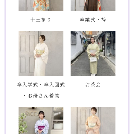
十三参り
卒業式・袴
卒入学式・卒入園式
お茶会
・お母さん着物