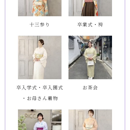
十三参り
卒業式・袴
卒入学式・卒入園式
お茶会
・お母さん着物