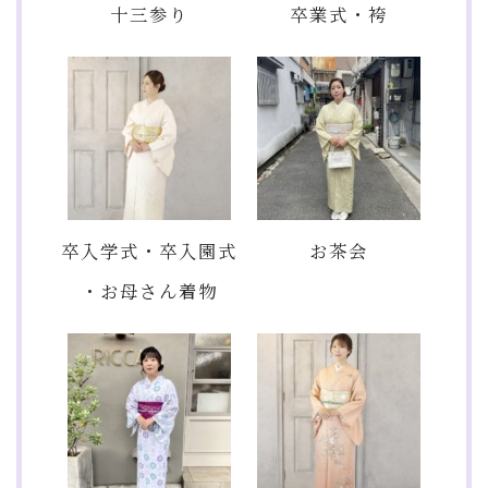
十三参り
卒業式・袴
卒入学式・卒入園式
お茶会
・お母さん着物