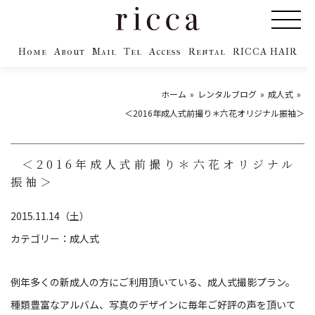
Home
About
Mail
Tel
Access
Rental
RICCA HAIR
ホーム
レンタルブログ
成人式
＜2016年成人式前撮り＊六花オリジナル振袖＞
＜2016年成人式前撮り＊六花オリジナル
振袖＞
2015.11.14（土）
カテゴリー：
成人式
例年多くの新成人の方にご利用頂いている、成人式撮影プラン。
種類豊富なアルバム、写真のデザインに毎年ご好評の声を頂いて