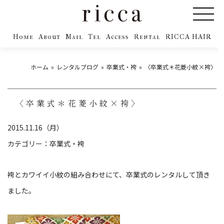
Home
About
Mail
Tel
Access
Rental
RICCA HAIR
ホーム
レンタルブログ
卒業式・袴
〈卒業式＊花菱小紋×袴〉
〈卒業式＊花菱小紋×袴〉
2015.11.16（月）
カテゴリー：
卒業式・袴
袴とカワイイ小紋の組み合わせにて、卒業式のレンタルして頂き
ました。