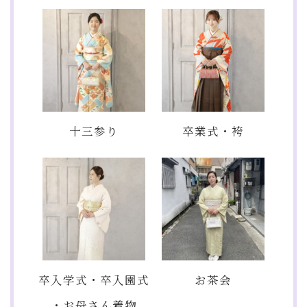
十三参り
卒業式・袴
卒入学式・卒入園式
お茶会
・お母さん着物