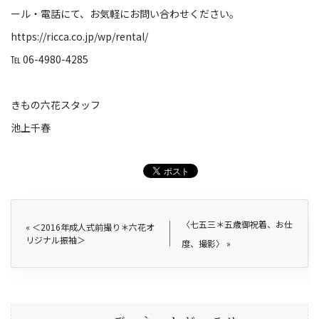
ール・電話にて、お気軽にお問い合わせください。
https://ricca.co.jp/wp/rental/
℡ 06-4980-4285
きもの六花スタッフ
池上千春
〈七五三＊五歳御祝着、お仕
«
＜2016年成人式前撮り＊六花オ
リジナル振袖＞
度、撮影〉
»