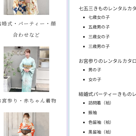
七五三きものレンタルカ
七歳女の子
結婚式・パーティー・顔
五歳男の子
合わせなど
三歳女の子
三歳男の子
お宮参りのレンタルカタ
男の子
女の子
結婚式パーティーきもの
お宮参り・赤ちゃん着物
訪問着（袷）
振袖
色留袖（袷）
黒留袖（袷）