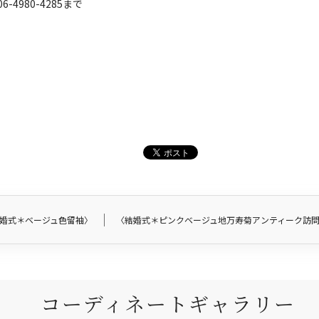
-4980-4285まで
婚式＊ベージュ色留袖〉
〈結婚式＊ピンクベージュ地万寿菊アンティーク訪
コーディネートギャラリー