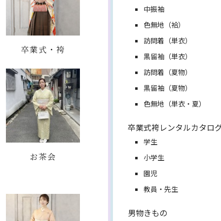
中振袖
色無地（袷）
訪問着（単衣）
卒業式・袴
黒留袖（単衣）
訪問着（夏物）
黒留袖（夏物）
色無地（単衣・夏）
卒業式袴レンタルカタロ
学生
お茶会
小学生
園児
教員・先生
男物きもの