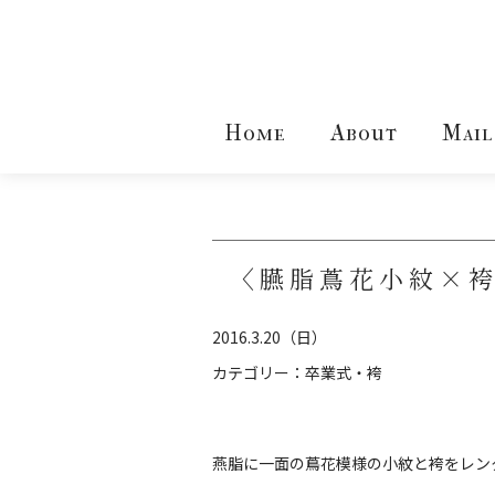
Home
About
Mail
〈臙脂蔦花小紋×
2016.3.20（日）
カテゴリー：
卒業式・袴
燕脂に一面の蔦花模様の小紋と袴をレン