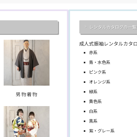
レンタルカタログの一覧
成人式振袖レンタルカタ
赤系
青・水色系
ピンク系
オレンジ系
緑系
男物着物
黄色系
白系
黒系
紫・グレー系