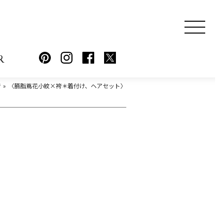
R
袴
〈臙脂蔦花小紋×袴＊着付け、ヘアセット〉