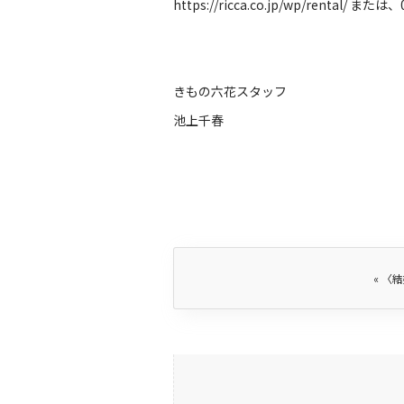
https://ricca.co.jp/wp/rental/
または、06
きもの六花スタッフ
池上千春
«
〈結