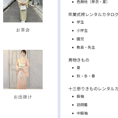
色無地（単衣・夏）
卒業式袴レンタルカタロ
学生
お茶会
小学生
園児
教員・先生
男物きもの
夏
秋・冬・春
十三参りきものレンタル
お出掛け
振袖
訪問着
中振袖