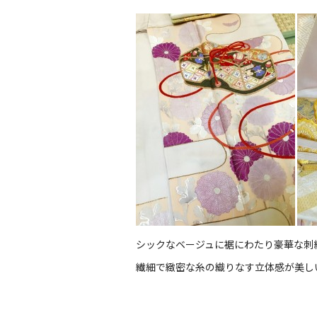
シックなベージュに裾にわたり豪華な刺
繊細で緻密な糸の織りなす立体感が美し