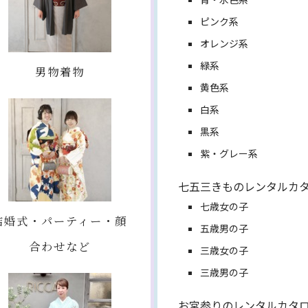
ピンク系
オレンジ系
緑系
男物着物
黄色系
白系
黒系
紫・グレー系
七五三きものレンタルカ
七歳女の子
結婚式・パーティー・顔
五歳男の子
合わせなど
三歳女の子
三歳男の子
お宮参りのレンタルカタ