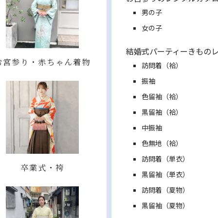
男の子
女の子
結婚式パーティーきもの
お宮参り・赤ちゃん着物
訪問着（袷）
振袖
色留袖（袷）
黒留袖（袷）
中振袖
色無地（袷）
訪問着（単衣）
卒業式・袴
黒留袖（単衣）
訪問着（夏物）
黒留袖（夏物）