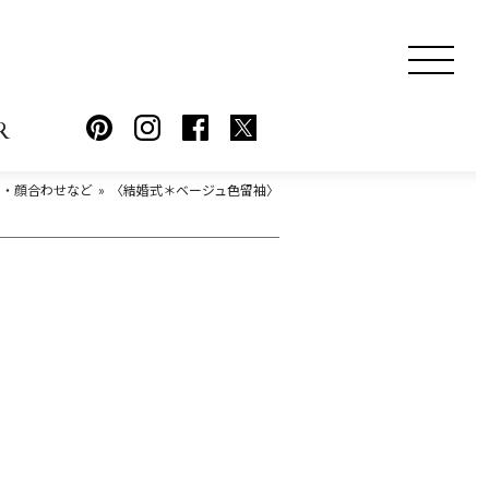
R
ー・顔合わせなど
〈結婚式＊ベージュ色留袖〉