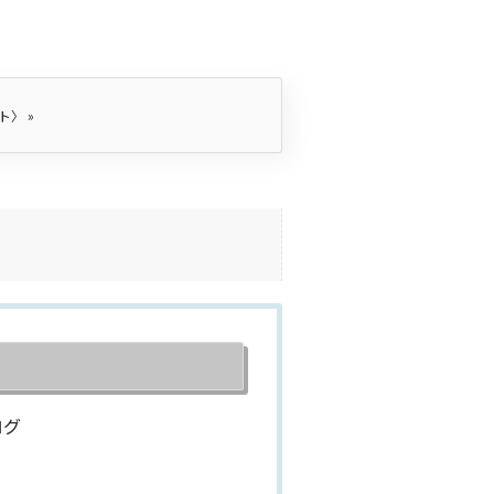
ット〉
»
ログ