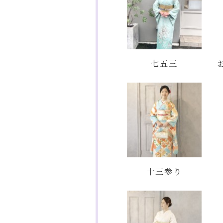
七五三
十三参り