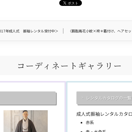
017年成人式 振袖レンタル受付中＞
〈臙脂蔦花小紋×袴＊着付け、ヘアセ
コーディネートギャラリー
レンタルカタログの一覧
成人式振袖レンタルカタ
赤系
青・水色系