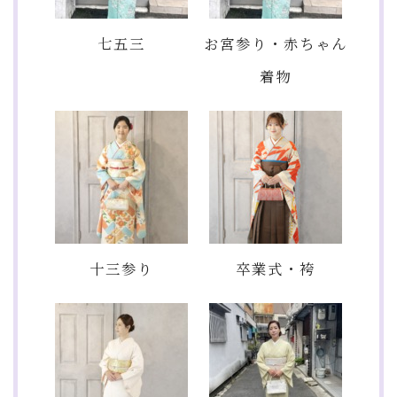
七五三
お宮参り・赤ちゃん
着物
十三参り
卒業式・袴