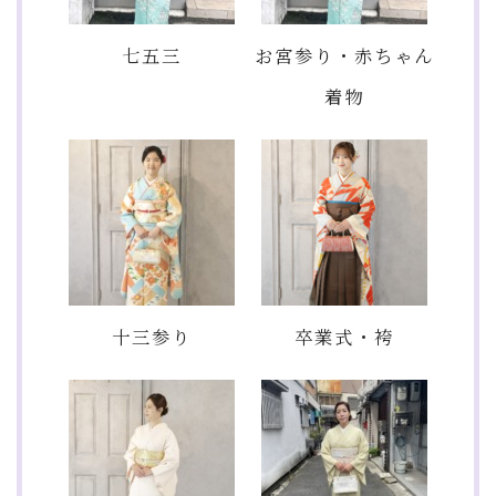
七五三
お宮参り・赤ちゃん
着物
十三参り
卒業式・袴