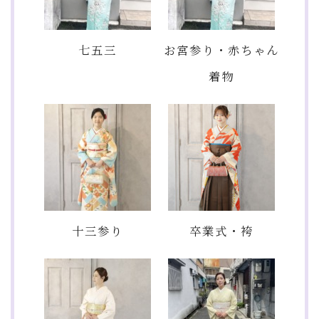
七五三
お宮参り・赤ちゃん
着物
十三参り
卒業式・袴