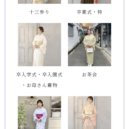
十三参り
卒業式・袴
卒入学式・卒入園式
お茶会
・お母さん着物