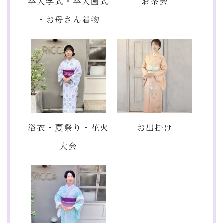
卒入学式・卒入園式
お茶会
・お母さん着物
浴衣・夏祭り・花火
お出掛け
大会