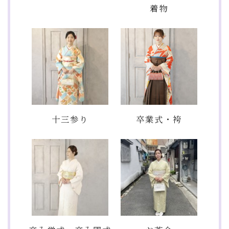
着物
十三参り
卒業式・袴