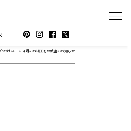
R
cca'sおけいこ
４月のお細工もの教室のお知らせ