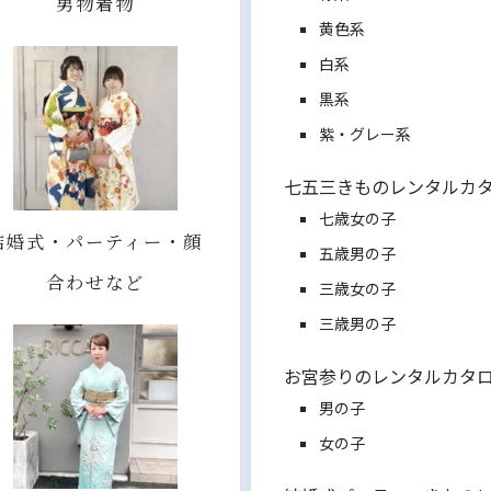
男物着物
黄色系
白系
黒系
紫・グレー系
七五三きものレンタルカ
七歳女の子
結婚式・パーティー・顔
五歳男の子
合わせなど
三歳女の子
三歳男の子
お宮参りのレンタルカタ
男の子
女の子