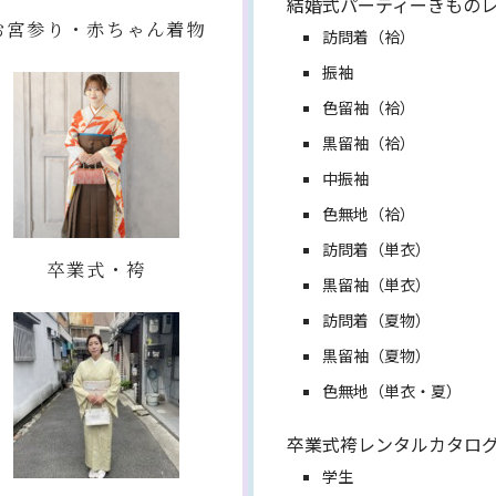
結婚式パーティーきもの
お宮参り・赤ちゃん着物
訪問着（袷）
振袖
色留袖（袷）
黒留袖（袷）
中振袖
色無地（袷）
訪問着（単衣）
卒業式・袴
黒留袖（単衣）
訪問着（夏物）
黒留袖（夏物）
色無地（単衣・夏）
卒業式袴レンタルカタロ
学生