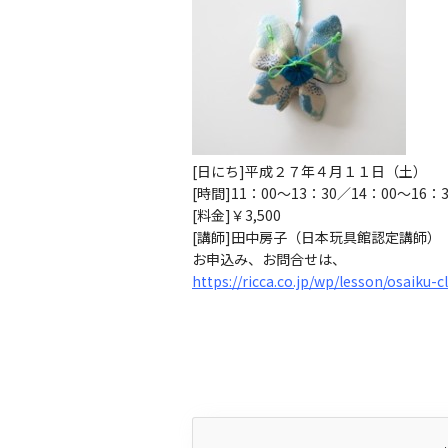
[日にち]平成２７年４月１１日（土）
[時間]11：00〜13：30／14：00〜16：3
[料金]￥3,500
[講師]田中房子（日本玩具館認定講師）
お申込み、お問合せは、
https://ricca.co.jp/wp/lesson/osaiku-c