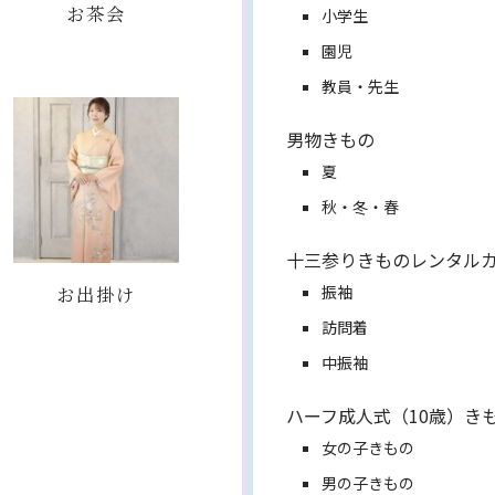
お茶会
小学生
園児
教員・先生
男物きもの
夏
秋・冬・春
十三参りきものレンタル
お出掛け
振袖
訪問着
中振袖
ハーフ成人式（10歳）き
女の子きもの
男の子きもの