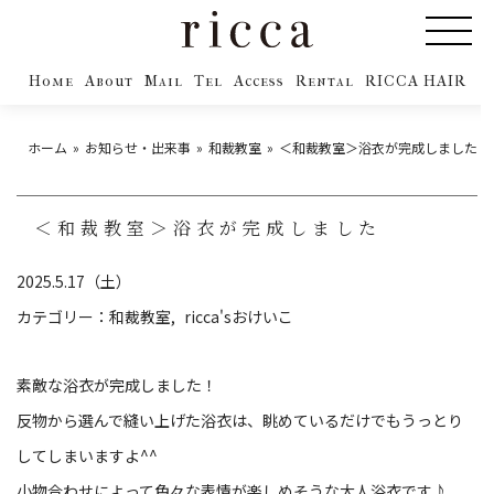
Home
About
Mail
Tel
Access
Rental
RICCA HAIR
ホーム
お知らせ・出来事
和裁教室
＜和裁教室＞浴衣が完成しました
＜和裁教室＞浴衣が完成しました
2025.5.17（土）
カテゴリー：
和裁教室
ricca'sおけいこ
素敵な浴衣が完成しました！
反物から選んで縫い上げた浴衣は、眺めているだけでもうっとり
してしまいますよ^^
小物合わせによって色々な表情が楽しめそうな大人浴衣です♪