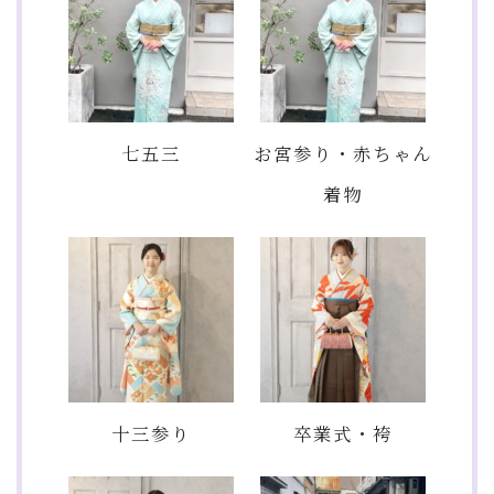
七五三
お宮参り・赤ちゃん
着物
十三参り
卒業式・袴