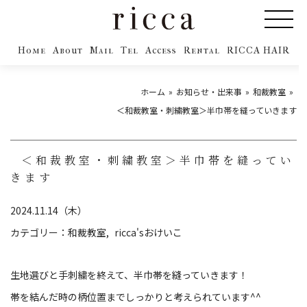
Home
About
Mail
Tel
Access
Rental
RICCA HAIR
ホーム
お知らせ・出来事
和裁教室
＜和裁教室・刺繍教室＞半巾帯を縫っていきます
＜和裁教室・刺繍教室＞半巾帯を縫ってい
きます
2024.11.14（木）
カテゴリー：
和裁教室
ricca'sおけいこ
生地選びと手刺繍を終えて、半巾帯を縫っていきます！
帯を結んだ時の柄位置までしっかりと考えられています^^