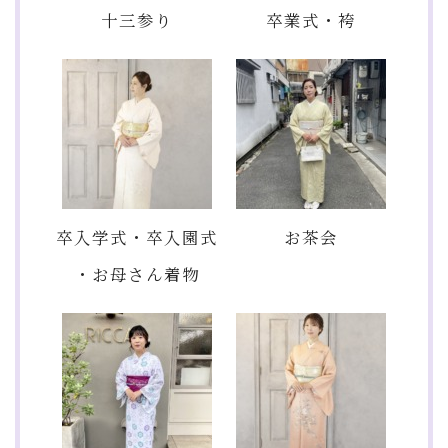
十三参り
卒業式・袴
卒入学式・卒入園式
お茶会
・お母さん着物