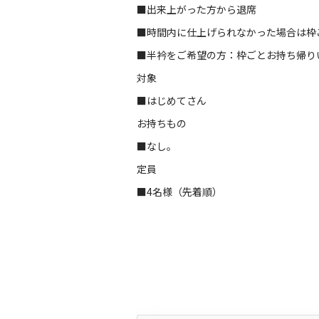
■出来上がった方から退席
■時間内に仕上げられなかった場合は枠
■半衿をご希望の方：枠ごとお持ち帰り
対象
■はじめてさん
お持ちもの
■なし。
定員
■4名様（先着順）