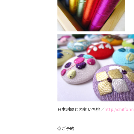
日本刺繍と図案 いち桃／
http://chiffon
◎ご予約