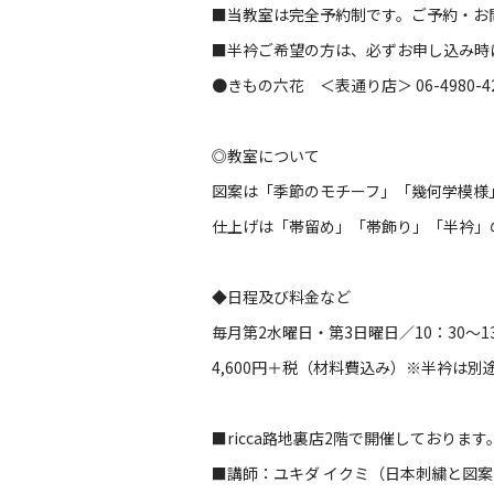
■当教室は完全予約制です。ご予約・お
■半衿ご希望の方は、必ずお申し込み時
●きもの六花 ＜表通り店＞ 06-4980-42
◎教室について
図案は「季節のモチーフ」「幾何学模様
仕上げは「帯留め」「帯飾り」「半衿」
◆日程及び料金など
毎月第2水曜日・第3日曜日／10：30～13
4,600円＋税（材料費込み）※半衿は別途1
■ricca路地裏店2階で開催しております
■講師：ユキダ イクミ（日本刺繍と図案