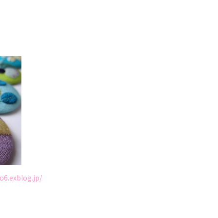
no6.exblog.jp/