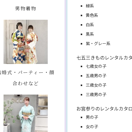
緑系
男物着物
黄色系
白系
黒系
紫・グレー系
七五三きものレンタルカ
七歳女の子
結婚式・パーティー・顔
五歳男の子
合わせなど
三歳女の子
三歳男の子
お宮参りのレンタルカタ
男の子
女の子