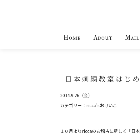
Home
About
Mail
日本刺繍教室はじ
2014.9.26（金）
カテゴリー：
ricca'sおけいこ
１０月よりriccaのお稽古に新しく『