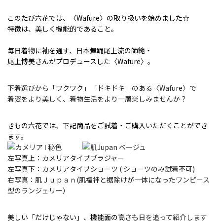
このたび六花では、〈Wafure〉の取り扱いを始めました☆
特徴は、美しく機能的であること。
毎日着物に袖を通す、日本舞踊尾上流の師範・
尾上博美さんがプロデュースした〈Wafure〉。
下着選びから「ワクワク」「ドキドキ」のある〈Wafure〉で
着姿をより美しく、着物生活をより一層楽しみませんか？
きもの六花では、下記商品をご試着・
ご購入いただくことができ
ます。
左写真上：カメリアタイプブラジャー
左写真下：カメリアタイプショーツ ( ショーツのみ試着不可)
右写真：肌Ｊｕｐａｎ(
肌襦袢と裾除けが一体になったワンピース
型のランジェリー）
美しい「だけじゃない」、機能面の高さも
日を追って紹介します