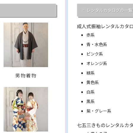
レンタルカタログの一覧
成人式振袖レンタルカタ
赤系
青・水色系
ピンク系
オレンジ系
緑系
男物着物
黄色系
白系
黒系
紫・グレー系
七五三きものレンタルカ