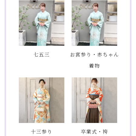
七五三
お宮参り・赤ちゃん
着物
十三参り
卒業式・袴