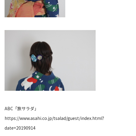
ABC「旅サラダ」
https://www.asahi.co.jp/tsalad/guest/index.html?
date=20190914