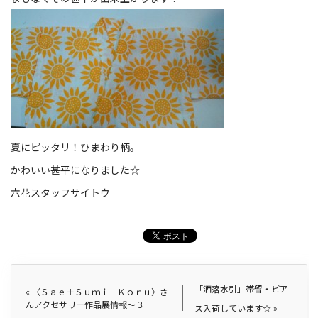
夏にピッタリ！ひまわり柄。
かわいい甚平になりました☆
六花スタッフサイトウ
「洒落水引」帯留・ピア
«
〈Ｓａｅ＋Ｓｕｍｉ Ｋｏｒｕ〉さ
んアクセサリー作品展情報〜３
ス入荷しています☆
»