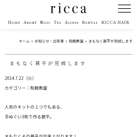
Home
About
Mail
Tel
Access
Rental
RICCA HAIR
ホーム
お知らせ・出来事
和裁教室
まもなく甚平が完成します
まもなく甚平が完成します
2014.7.22（火）
カテゴリー：
和裁教室
人気のキットの１つでもある、
手ぬぐい3枚で作る甚平。
まもなくその甚平が出来上がります！