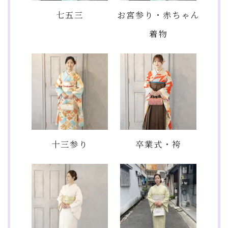
七五三
お宮参り・赤ちゃん
着物
十三参り
卒業式・袴