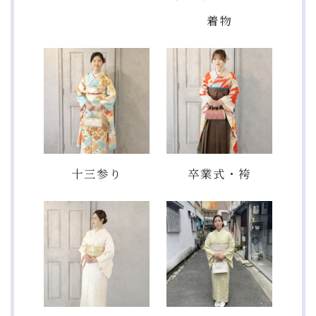
着物
十三参り
卒業式・袴