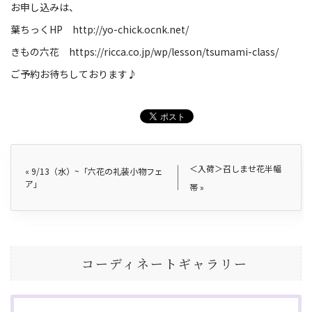
お申し込みは、
葉ちっくHP
http://yo-chick.ocnk.net/
きもの六花
https://ricca.co.jp/wp/lesson/tsumami-class/
ご予約お待ちしております♪
＜入荷＞召しませ花半幅
«
9/13（水）~「六花の礼装小物フェ
ア」
帯
»
コーディネートギャラリー