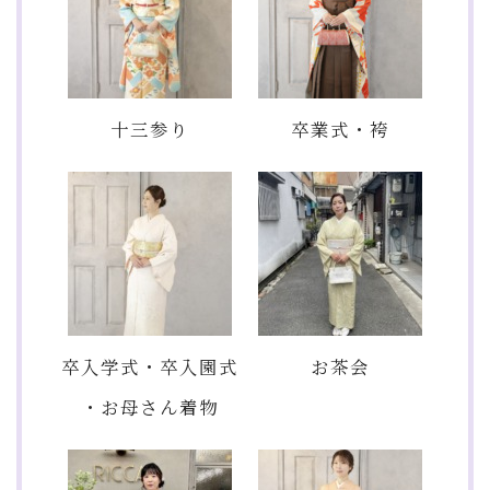
十三参り
卒業式・袴
卒入学式・卒入園式
お茶会
・お母さん着物