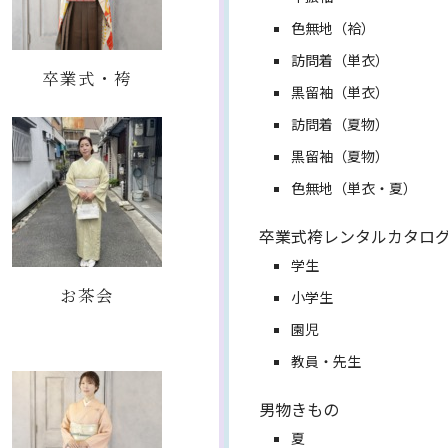
色無地（袷）
訪問着（単衣）
卒業式・袴
黒留袖（単衣）
訪問着（夏物）
黒留袖（夏物）
色無地（単衣・夏）
卒業式袴レンタルカタロ
学生
お茶会
小学生
園児
教員・先生
男物きもの
夏