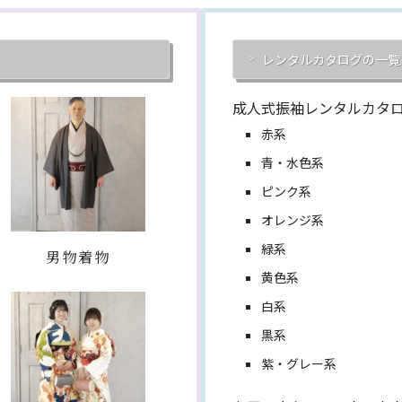
レンタルカタログの一覧
成人式振袖レンタルカタ
赤系
青・水色系
ピンク系
オレンジ系
緑系
男物着物
黄色系
白系
黒系
紫・グレー系