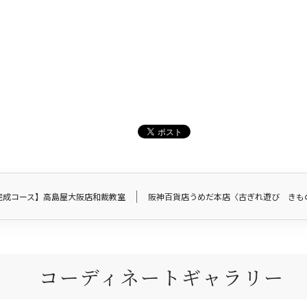
完成コース】高島屋大阪店和裁教室
阪神百貨店うめだ本店〈古ぎれ遊び きも
コーディネートギャラリー