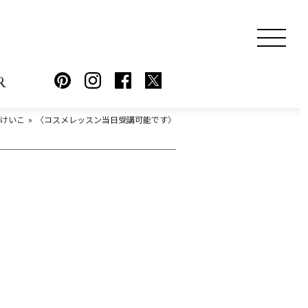
R
sおけいこ
〈コスメレッスン当日受講可能です〉