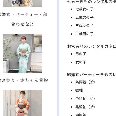
七五三きものレンタルカ
七歳女の子
結婚式・パーティー・顔
五歳男の子
合わせなど
三歳女の子
三歳男の子
お宮参りのレンタルカタ
男の子
女の子
結婚式パーティーきもの
お宮参り・赤ちゃん着物
訪問着（袷）
振袖
色留袖（袷）
黒留袖（袷）
中振袖