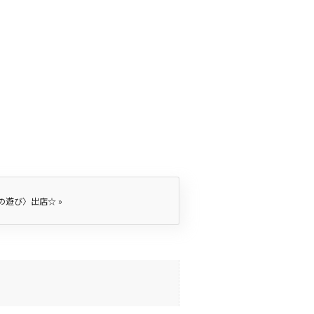
の遊び〉出店☆
»