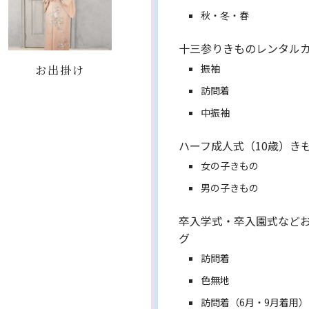
秋・冬・春
十三参りきものレンタル
お出掛け
振袖
訪問着
中振袖
ハーフ成人式（10歳）き
女の子きもの
男の子きもの
卒入学式・卒入園式など
グ
訪問着
色無地
訪問着（6月・9月着用）