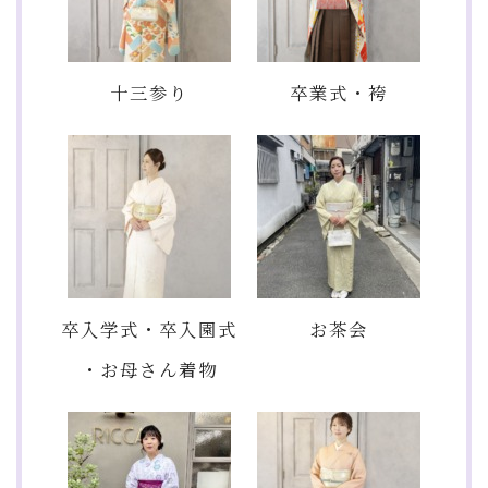
十三参り
卒業式・袴
卒入学式・卒入園式
お茶会
・お母さん着物