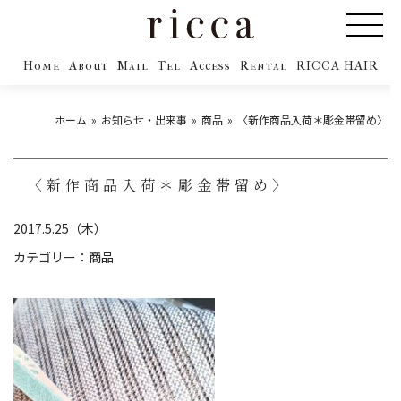
Home
About
Mail
Tel
Access
Rental
RICCA HAIR
ホーム
お知らせ・出来事
商品
〈新作商品入荷＊彫金帯留め〉
〈新作商品入荷＊彫金帯留め〉
2017.5.25（木）
カテゴリー：
商品