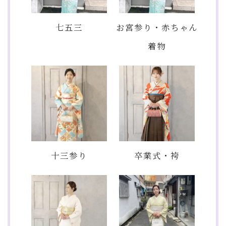
七五三
お宮参り・赤ちゃん
着物
十三参り
卒業式・袴