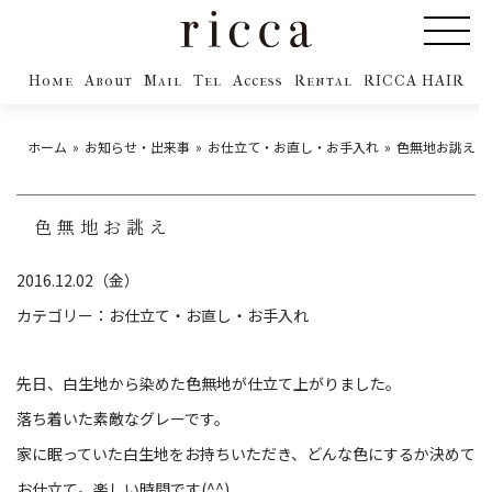
Home
About
Mail
Tel
Access
Rental
RICCA HAIR
ホーム
お知らせ・出来事
お仕立て・お直し・お手入れ
色無地お誂え
色無地お誂え
2016.12.02（金）
カテゴリー：
お仕立て・お直し・お手入れ
先日、白生地から染めた色無地が仕立て上がりました。
落ち着いた素敵なグレーです。
家に眠っていた白生地をお持ちいただき、どんな色にするか決めて
お仕立て。楽しい時間です(^^)