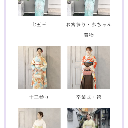
七五三
お宮参り・赤ちゃん
着物
十三参り
卒業式・袴