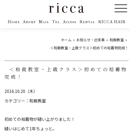
Home
About
Mail
Tel
Access
Rental
RICCA HAIR
ホーム
お知らせ・出来事
和裁教室
＜和裁教室・上級クラス＞初めての袷着物完成！
＜和裁教室・上級クラス＞初めての袷着物
完成！
2016.10.20（木）
カテゴリー：
和裁教室
初めての袷着物が縫い上がりました！
縫いはじめて1年ちょっと。