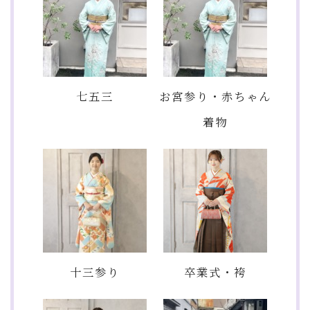
七五三
お宮参り・赤ちゃん
着物
十三参り
卒業式・袴