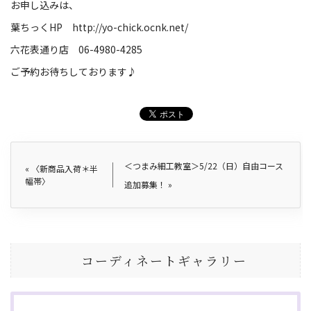
お申し込みは、
葉ちっくHP
http://yo-chick.ocnk.net/
六花表通り店 06-4980-4285
ご予約お待ちしております♪
＜つまみ細工教室＞5/22（日）自由コース
«
〈新商品入荷＊半
幅帯〉
追加募集！
»
コーディネートギャラリー