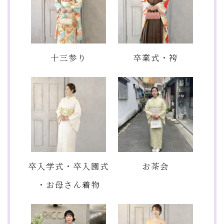
十三参り
卒業式・袴
卒入学式・卒入園式
お茶会
・お母さん着物