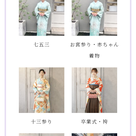
七五三
お宮参り・赤ちゃん
着物
十三参り
卒業式・袴