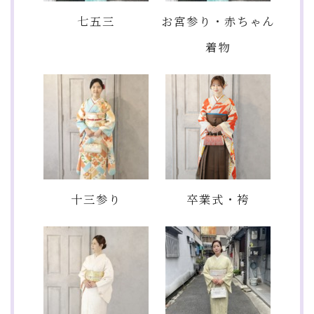
七五三
お宮参り・赤ちゃん
着物
十三参り
卒業式・袴