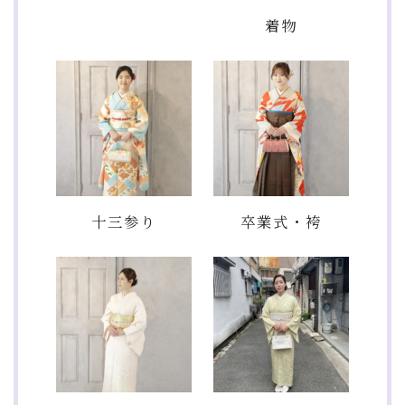
着物
十三参り
卒業式・袴