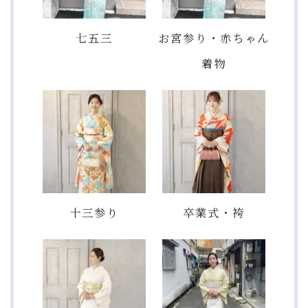
七五三
お宮参り・赤ちゃん
着物
十三参り
卒業式・袴