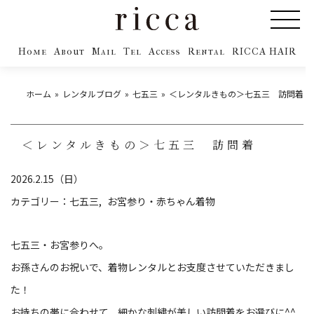
Home
About
Mail
Tel
Access
Rental
RICCA HAIR
ホーム
レンタルブログ
七五三
＜レンタルきもの＞七五三 訪問着
＜レンタルきもの＞七五三 訪問着
2026.2.15（日）
カテゴリー：
七五三
お宮参り・赤ちゃん着物
七五三・お宮参りへ。
お孫さんのお祝いで、着物レンタルとお支度させていただきまし
た！
お持ちの帯に合わせて、細かな刺繍が美しい訪問着をお選びに^^