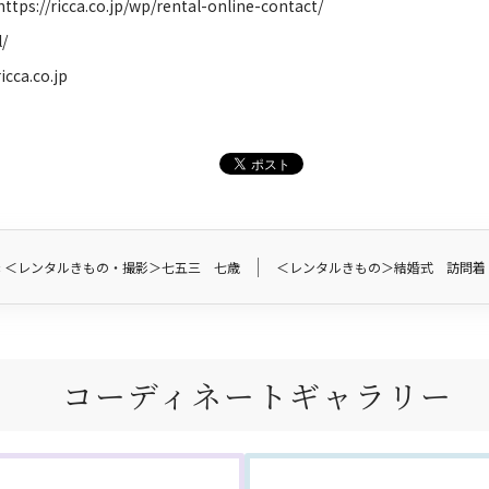
https://ricca.co.jp/wp/rental-online-contact/
l/
icca.co.jp
«
＜レンタルきもの・撮影＞七五三 七歳
＜レンタルきもの＞結婚式 訪問着
コーディネートギャラリー