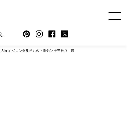
R
iki
＜レンタルきもの・撮影＞十三参り 袴