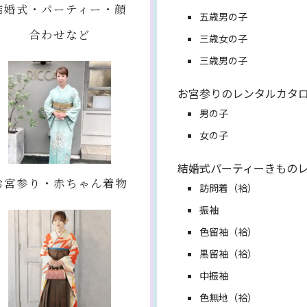
結婚式・パーティー・顔
五歳男の子
合わせなど
三歳女の子
三歳男の子
お宮参りのレンタルカタ
男の子
女の子
結婚式パーティーきもの
お宮参り・赤ちゃん着物
訪問着（袷）
振袖
色留袖（袷）
黒留袖（袷）
中振袖
色無地（袷）