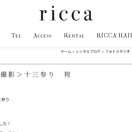
Tel
Access
Rental
RICCA HAI
ホーム
レンタルブログ
フォトスタジオ S
・撮影＞十三参り 袴
三参り
した！