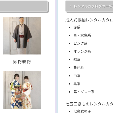
レンタルカタログの一覧
成人式振袖レンタルカタ
赤系
青・水色系
ピンク系
オレンジ系
緑系
男物着物
黄色系
白系
黒系
紫・グレー系
七五三きものレンタルカ
七歳女の子