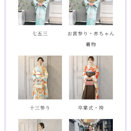
七五三
お宮参り・赤ちゃん
着物
十三参り
卒業式・袴