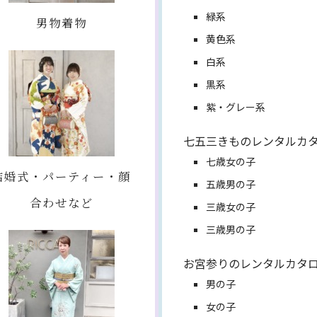
緑系
男物着物
黄色系
白系
黒系
紫・グレー系
七五三きものレンタルカ
七歳女の子
結婚式・パーティー・顔
五歳男の子
合わせなど
三歳女の子
三歳男の子
お宮参りのレンタルカタ
男の子
女の子