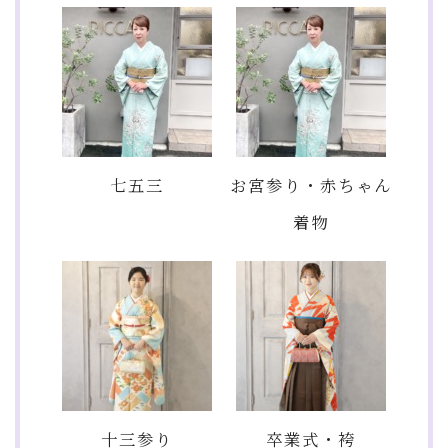
七五三
お宮参り・赤ちゃん
着物
十三参り
卒業式・袴