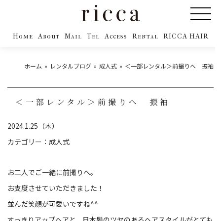
Home
About
Mail
Tel
Access
Rental
RICCA HAIR
ホーム
レンタルブログ
成人式
＜一部レンタル＞前撮りへ 振袖
＜一部レンタル＞前撮りへ 振袖
2024.1.25（木）
カテゴリー：
成人式
お二人でご一緒に前撮りへ。
お支度させていただきました！
並んだ笑顔が可愛いですね^^
すっきりアップヘアと、日本髪のツヤのあるヘアスタイルがとても