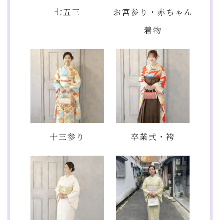
七五三
お宮参り・赤ちゃん
着物
十三参り
卒業式・袴