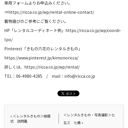
専用フォームよりお申込みください。
⇒
https://ricca.co.jp/wp/rental-online-contact/
着物選びのご参考にご覧ください。
HP
「レンタルコーディネート例」
https://ricca.co.jp/wp/coordi-
tpo/
Pinterest
「きもの六花のレンタルきもの」
https://www.pinterest.jp/kimonoricca/
詳しくは、
https://ricca.co.jp/wp/rental/
TEL
：
06-4980-4285
/
mail
：
info@ricca.co.jp
＜レンタルきもの・写真撮影＞七
«
＜レンタルきもの＞結婚
式 訪問着
五三 七歳
»