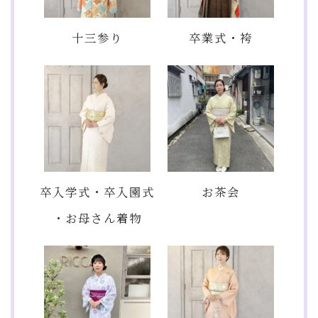
十三参り
卒業式・袴
卒入学式・卒入園式
お茶会
・お母さん着物