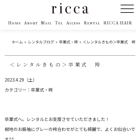
Home
About
Mail
Tel
Access
Rental
RICCA HAIR
ホーム
レンタルブログ
卒業式・袴
＜レンタルきもの＞卒業式 袴
＜レンタルきもの＞卒業式 袴
2023.4.29（土）
カテゴリー：
卒業式・袴
卒業式へ。レンタルとお支度させていただきました！
紺地のお振袖にグレーの袴合わせがとても綺麗で、よくお似合いで
す^^