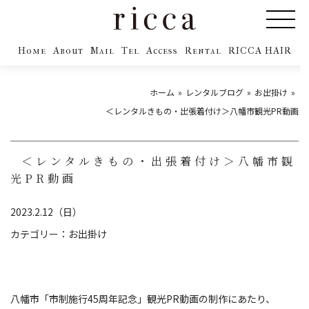
Home
About
Mail
Tel
Access
Rental
RICCA HAIR
ホーム
レンタルブログ
お出掛け
＜レンタルきもの・出張着付け＞八幡市観光PR動画
＜レンタルきもの・出張着付け＞八幡市観
光PR動画
2023.2.12（日）
カテゴリー：
お出掛け
八幡市「市制施行45周年記念」観光PR動画の制作にあたり、