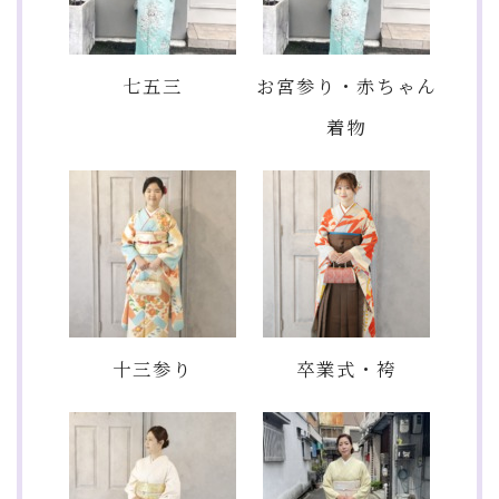
七五三
お宮参り・赤ちゃん
着物
十三参り
卒業式・袴