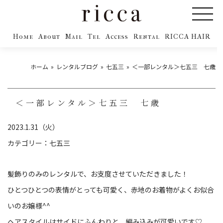
Home
About
Mail
Tel
Access
Rental
RICCA HAIR
ホーム
レンタルブログ
七五三
＜一部レンタル＞七五三 七歳
＜一部レンタル＞七五三 七歳
2023.1.31（火）
カテゴリー：
七五三
髪飾りのみのレンタルで、お支度させていただきました！
ひとつひとつの表情がとっても可愛く、赤地のお着物がよくお似合
いのお嬢様^^
ヘアスタイルはサイドにふんわりと、編み込みが可愛いです♡