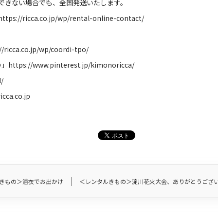
できない場合でも、全国発送いたします。
https://ricca.co.jp/wp/rental-online-contact/
//ricca.co.jp/wp/coordi-tpo/
の」
https://www.pinterest.jp/kimonoricca/
l/
icca.co.jp
きもの＞浴衣でお出かけ
＜レンタルきもの＞淀川花火大会、ありがとうござ