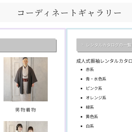
コーディネートギャラリー
レンタルカタログの一覧
成人式振袖レンタルカタ
赤系
青・水色系
ピンク系
オレンジ系
緑系
男物着物
黄色系
白系