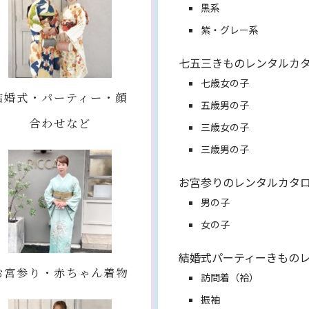
黒系
紫・グレー系
七五三きものレンタルカ
七歳女の子
結婚式・パーティー・顔
五歳男の子
合わせなど
三歳女の子
三歳男の子
お宮参りのレンタルカタ
男の子
女の子
結婚式パーティーきもの
お宮参り・赤ちゃん着物
訪問着（袷）
振袖