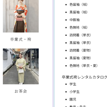
色留袖（袷）
黒留袖（袷）
中振袖
色無地（袷）
訪問着（単衣）
卒業式・袴
黒留袖（単衣）
訪問着（夏物）
黒留袖（夏物）
色無地（単衣・夏）
卒業式袴レンタルカタロ
学生
お茶会
小学生
園児
教員・先生