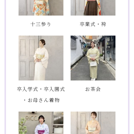
十三参り
卒業式・袴
卒入学式・卒入園式
お茶会
・お母さん着物