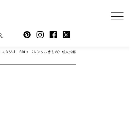
R
スタジオ Siki
〈レンタルきもの〉成人式⑩