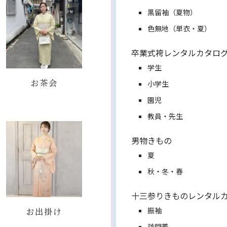
黒留袖（夏物）
色無地（単衣・夏）
卒業式袴レンタルカタロ
学生
お茶会
小学生
園児
教員・先生
男物きもの
夏
秋・冬・春
十三参りきものレンタル
お出掛け
振袖
訪問着