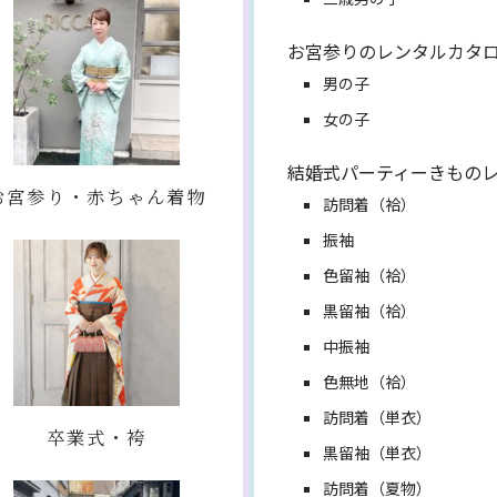
お宮参りのレンタルカタ
男の子
女の子
結婚式パーティーきもの
お宮参り・赤ちゃん着物
訪問着（袷）
振袖
色留袖（袷）
黒留袖（袷）
中振袖
色無地（袷）
訪問着（単衣）
卒業式・袴
黒留袖（単衣）
訪問着（夏物）