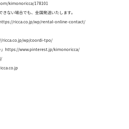
.com/kimonoricca/178101
できない場合でも、全国発送いたします。
https://ricca.co.jp/wp/rental-online-contact/
//ricca.co.jp/wp/coordi-tpo/
の」
https://www.pinterest.jp/kimonoricca/
l/
icca.co.jp