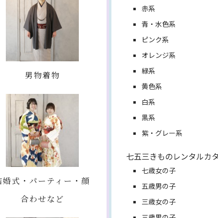
赤系
青・水色系
ピンク系
オレンジ系
緑系
男物着物
黄色系
白系
黒系
紫・グレー系
七五三きものレンタルカ
七歳女の子
結婚式・パーティー・顔
五歳男の子
合わせなど
三歳女の子
三歳男の子