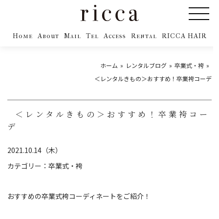
Home
About
Mail
Tel
Access
Rental
RICCA HAIR
ホーム
レンタルブログ
卒業式・袴
＜レンタルきもの＞おすすめ！卒業袴コーデ
＜レンタルきもの＞おすすめ！卒業袴コー
デ
2021.10.14（木）
カテゴリー：
卒業式・袴
おすすめの卒業式袴コーディネートをご紹介！